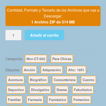
Mi Cuenta
Cantidad, Formato y Tamaño de los Archivos que vas a
Descargar:
1 Archivo ZIP de 314 MB
AZUCENA
Añadir al carrito
-
Vol.
4
-
Categorías:
Nov-CT-002
,
Para Chicas
1951
-
Etiquetas:
Acción
,
Adaptación
,
Año: 1951
,
Lote
de
Aventura
,
Biográfico
,
Costumbrista
,
Cuento
,
100
Deportivo
,
Divulgativo
,
Drama
,
Fabulístico
,
Tebeos
En
Familiar
,
Fantasía
,
Fantástico
,
Femenino
,
Formato