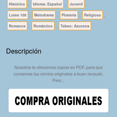
PDF
Histórico
,
Idioma: Español
,
Juvenil
,
-
Lotes 100
,
Melodrama
,
Piratería
,
Religioso
,
Descarga
Inmediata
Romance
,
Romántico
,
Tebeo: Azucena
cantidad
Descripción
Nosotros te ofrecemos copias en PDF, para que
conserves tus cómics originales a buen recaudo.
Pero...