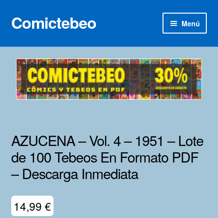
Comictebeo
Ir
Ir
Menú
a
al
la
contenido
Inicio
navegación
Categorías
Franco-Belga
Inédita
AZUCENA – Vol. 4 – 1951 – Lote
Lotes 100
de 100 Tebeos En Formato PDF
– Descarga Inmediata
Adultos
Porno 3D
14,99
€