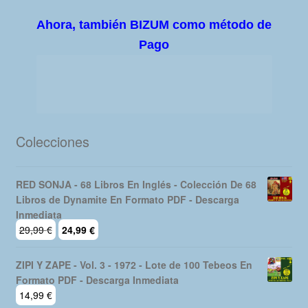
Ahora, también BIZUM como método de
Pago
Colecciones
RED SONJA - 68 Libros En Inglés - Colección De 68
Libros de Dynamite En Formato PDF - Descarga
Inmediata
El
El
29,99
€
24,99
€
precio
precio
original
actual
ZIPI Y ZAPE - Vol. 3 - 1972 - Lote de 100 Tebeos En
era:
es:
Formato PDF - Descarga Inmediata
29,99 €.
24,99 €.
14,99
€