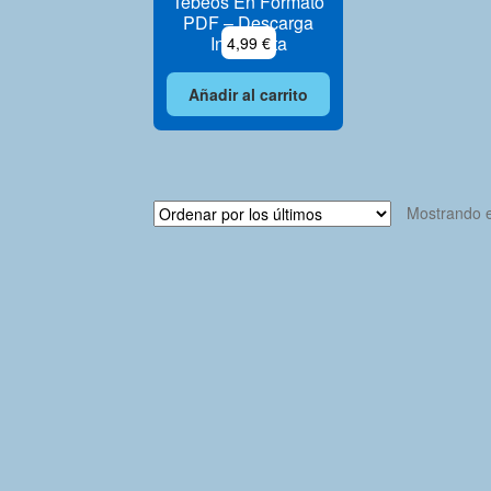
Tebeos En Formato
PDF – Descarga
Inmediata
4,99
€
Añadir al carrito
Mostrando e