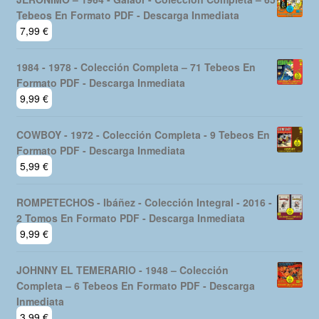
era:
es:
Tebeos En Formato PDF - Descarga Inmediata
19,99 €.
16,99 €.
7,99
€
1984 - 1978 - Colección Completa – 71 Tebeos En
Formato PDF - Descarga Inmediata
9,99
€
COWBOY - 1972 - Colección Completa - 9 Tebeos En
Formato PDF - Descarga Inmediata
5,99
€
ROMPETECHOS - Ibáñez - Colección Integral - 2016 -
2 Tomos En Formato PDF - Descarga Inmediata
9,99
€
JOHNNY EL TEMERARIO - 1948 – Colección
Completa – 6 Tebeos En Formato PDF - Descarga
Inmediata
3,99
€