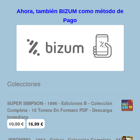
Ahora, también BIZUM como método de
Pago
Colecciones
SUPER SIMPSON - 1996 - Ediciones B - Colección
Completa - 15 Tomos En Formato PDF - Descarga
Inmediata
El
El
19,99
€
16,99
€
precio
precio
original
actual
JERÓNIMO – 1964 - Galaor - Colección Completa – 65