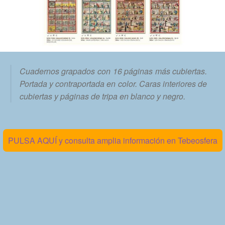
Cuadernos grapados con 16 páginas más cubiertas.
Portada y contraportada en color. Caras interiores de
cubiertas y páginas de tripa en blanco y negro.
PULSA AQUÍ y consulta amplia información en Tebeosfera