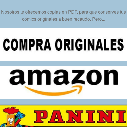
Inmediata
cantidad
Nosotros te ofrecemos copias en PDF, para que conserves tus
cómics originales a buen recaudo. Pero...