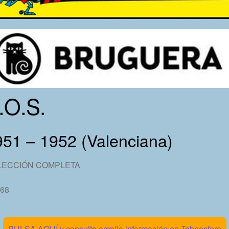
.O.S.
951 – 1952 (Valenciana)
LECCIÓN COMPLETA
 68
PULSA AQUÍ y consulta amplia información en Tebeosfera