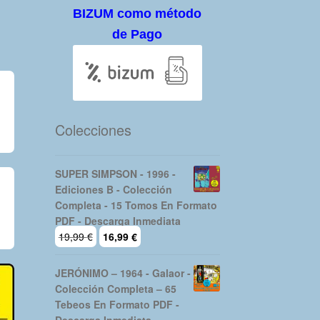
BIZUM como método
de Pago
Colecciones
SUPER SIMPSON - 1996 -
Ediciones B - Colección
Completa - 15 Tomos En Formato
PDF - Descarga Inmediata
El
El
19,99
€
16,99
€
precio
precio
original
actual
JERÓNIMO – 1964 - Galaor -
era:
es:
Colección Completa – 65
19,99 €.
16,99 €.
Tebeos En Formato PDF -