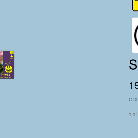
S
1
CO
1 al