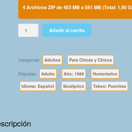
4 Archivos ZIP de 403 MB a 581 MB (Total: 1,90 G
PUERTITAS
Añadir al carrito
-
1989
-
Historias
Categorías:
Adultos
,
Para Chicas y Chicos
Eróticas
Para
Etiquetas:
Adulto
,
Año: 1989
,
Humorístico
,
Adultos
-
Idioma: Español
,
Sicalíptico
,
Tebeo: Puertitas
Colección
Completa
-
74
scripción
Cómics
En