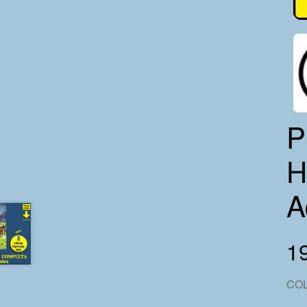
P
H
A
19
CO