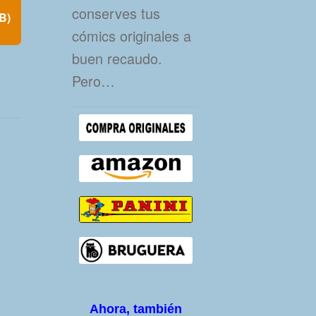
conserves tus
B)
cómics originales a
buen recaudo.
Pero…
Ahora, también