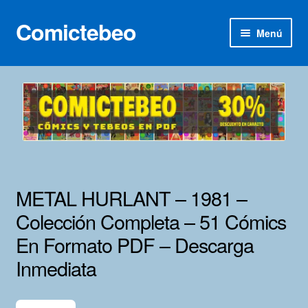
Comictebeo
Ir
Ir
Menú
a
al
la
contenido
Inicio
navegación
Categorías
Franco-Belga
Inédita
METAL HURLANT – 1981 –
Lotes 100
Colección Completa – 51 Cómics
En Formato PDF – Descarga
Adultos
Inmediata
Porno 3D