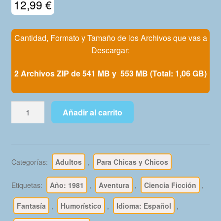
12,99
€
Mi Cuenta
Cantidad, Formato y Tamaño de los Archivos que vas a
Descargar:
2 Archivos ZIP de 541 MB y 553 MB (Total: 1,06 GB)
METAL
Añadir al carrito
HURLANT
-
1981
-
Categorías:
Adultos
,
Para Chicas y Chicos
Colección
Completa
Etiquetas:
Año: 1981
,
Aventura
,
Ciencia Ficción
,
-
51
Fantasía
,
Humorístico
,
Idioma: Español
,
Cómics