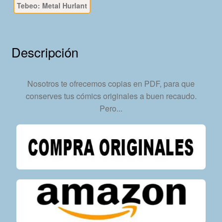
Tebeo: Metal Hurlant
En
Formato
PDF
-
Descripción
Descarga
Inmediata
cantidad
Nosotros te ofrecemos copias en PDF, para que
conserves tus cómics originales a buen recaudo.
Pero...