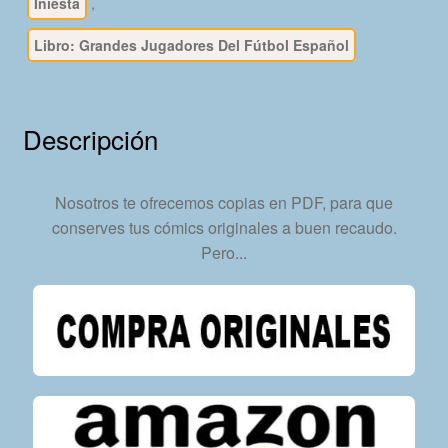
Nº
Iniesta
,
1
Libro: Grandes Jugadores Del Fútbol Español
–
981
Partidos
Uno
Descripción
A
Uno
-
Nosotros te ofrecemos copias en PDF, para que
Libro
conserves tus cómics originales a buen recaudo.
En
Pero...
Formato
PDF
–
Descarga
Inmediata
cantidad