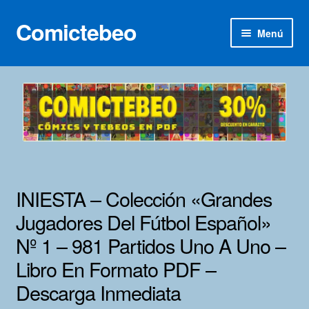
Comictebeo
Ir
Ir
Menú
a
al
la
contenido
Inicio
navegación
Categorías
Franco-Belga
Inédita
INIESTA – Colección «Grandes
Lotes 100
Jugadores Del Fútbol Español»
Nº 1 – 981 Partidos Uno A Uno –
Adultos
Libro En Formato PDF –
Porno 3D
Descarga Inmediata