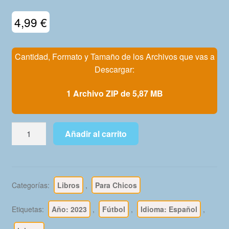
Mi Cuenta
4,99
€
Cantidad, Formato y Tamaño de los Archivos que vas a
Descargar:
1 Archivo ZIP de 5,87 MB
INIESTA
Añadir al carrito
–
Colección
"Grandes
Jugadores
Categorías:
Libros
,
Para Chicos
Del
Fútbol
Etiquetas:
Año: 2023
,
Fútbol
,
Idioma: Español
,
Español"