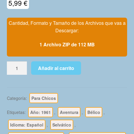
5,99
€
Mi Cuenta
Cantidad, Formato y Tamaño de los Archivos que vas a
Descargar:
1 Archivo ZIP de 112 MB
HOMBRES
Añadir al carrito
HEROICOS
-
1961
-
Categoría:
Para Chicos
Maga
-
Etiquetas:
Año: 1961
,
Aventura
,
Bélico
,
Colección
Completa
Idioma: Español
,
Selvático
,
-