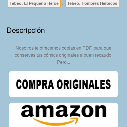
Tebeo: El Pequeño Héroe
,
Tebeo: Hombres Heroicos
30
Tebeos
En
Formato
Descripción
PDF
-
Descarga
Nosotros te ofrecemos copias en PDF, para que
Inmediata
conserves tus cómics originales a buen recaudo.
cantidad
Pero...