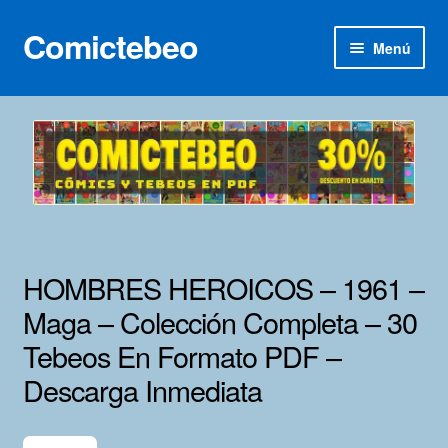
Comictebeo
Ir
Ir
Menú
a
al
la
contenido
Inicio
navegación
Categorías
Franco-Belga
Inédita
HOMBRES HEROICOS – 1961 –
Lotes 100
Maga – Colección Completa – 30
Tebeos En Formato PDF –
Adultos
Descarga Inmediata
Porno 3D