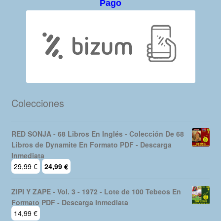
Pago
Colecciones
RED SONJA - 68 Libros En Inglés - Colección De 68
Libros de Dynamite En Formato PDF - Descarga
Inmediata
El
El
29,99
€
24,99
€
precio
precio
original
actual
ZIPI Y ZAPE - Vol. 3 - 1972 - Lote de 100 Tebeos En
era:
es:
Formato PDF - Descarga Inmediata
29,99 €.
24,99 €.
14,99
€