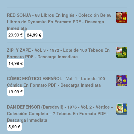
RED SONJA - 68 Libros En Inglés - Colección De 68
Libros de Dynamite En Formato PDF - Descarga
Inmediata
El
El
29,99
€
24,99
€
precio
precio
original
actual
ZIPI Y ZAPE - Vol. 3 - 1972 - Lote de 100 Tebeos En
era:
es:
Formato PDF - Descarga Inmediata
29,99 €.
24,99 €.
14,99
€
CÓMIC ERÓTICO ESPAÑOL - Vol. 1 - Lote de 100
Cómics En Formato PDF - Descarga Inmediata
19,99
€
DAN DEFENSOR (Daredevil) - 1976 - Vol. 2 - Vértice –
Colección Completa – 7 Tebeos En Formato PDF -
Descarga Inmediata
5,99
€