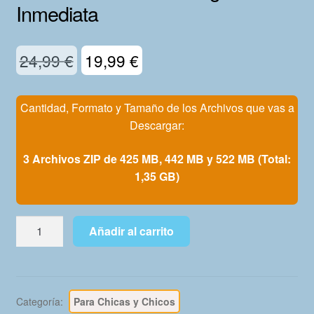
Inmediata
Mi Cuenta
El
El
24,99
€
19,99
€
precio
precio
original
actual
Cantidad, Formato y Tamaño de los Archivos que vas a
Descargar:
era:
es:
24,99 €.
19,99 €.
3 Archivos ZIP de 425 MB, 442 MB y 522 MB (Total:
1,35 GB)
GRIMM
Añadir al carrito
FAIRY
TALES
-
Vol.
Categoría:
Para Chicas y Chicos
1