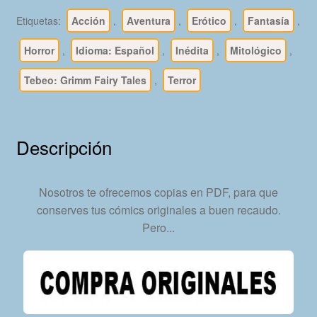
-
Etiquetas:
Acción
,
Aventura
,
Erótico
,
Fantasía
,
En
Español
Horror
,
Idioma: Español
,
Inédita
,
Mitológico
,
-
Tebeo: Grimm Fairy Tales
,
Terror
2005
-
Colección
Completa
Descripción
-
125
Cómics
Nosotros te ofrecemos copias en PDF, para que
En
conserves tus cómics originales a buen recaudo.
Formato
Pero...
PDF
-
Descarga
Inmediata
cantidad