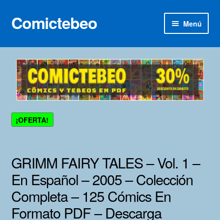
Comictebeo
Ir
Ir
Menú
a
al
la
contenido
Inicio
navegación
Categorías
Franco-Belga
¡OFERTA!
Inédita
Lotes 100
GRIMM FAIRY TALES – Vol. 1 –
En Español – 2005 – Colección
Adultos
Completa – 125 Cómics En
Porno 3D
Formato PDF – Descarga