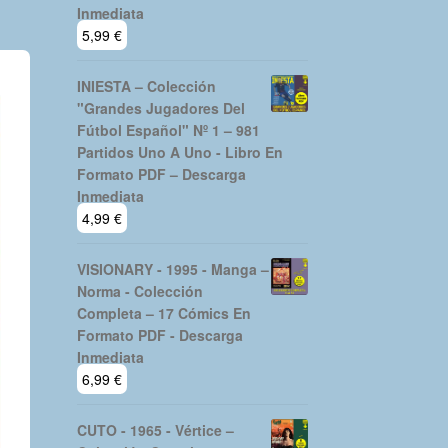
Inmediata
5,99
€
INIESTA – Colección
"Grandes Jugadores Del
Fútbol Español" Nº 1 – 981
Partidos Uno A Uno - Libro En
Formato PDF – Descarga
Inmediata
4,99
€
VISIONARY - 1995 - Manga –
Norma - Colección
Completa – 17 Cómics En
Formato PDF - Descarga
Inmediata
6,99
€
CUTO - 1965 - Vértice –