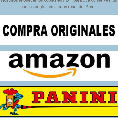
-
cómics originales a buen recaudo. Pero...
Descarga
Inmediata
cantidad