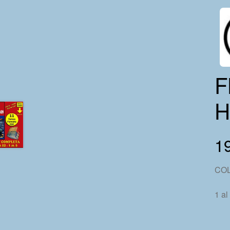
F
H
19
CO
1 al