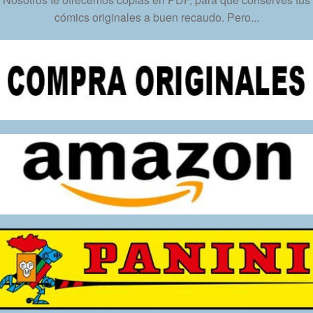
-
cómics originales a buen recaudo. Pero...
Descarga
Inmediata
cantidad