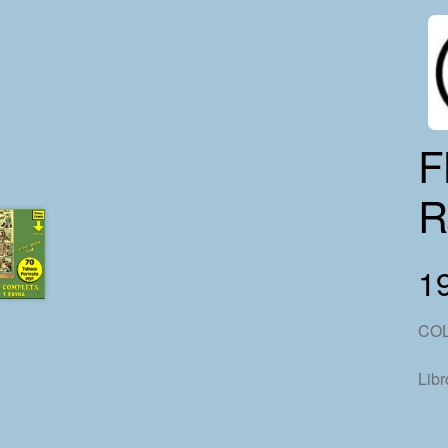
F
R
19
COL
Libr