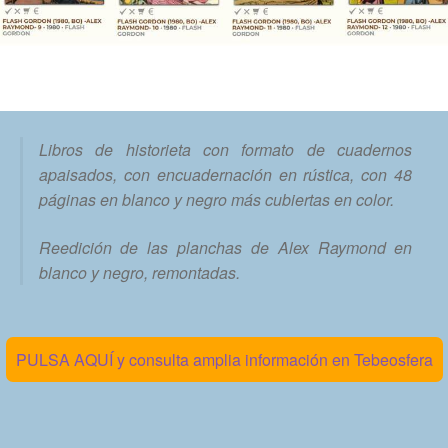
Libros de historieta con formato de cuadernos
apaisados, con encuadernación en rústica, con 48
páginas en blanco y negro más cubiertas en color.
Reedición de las planchas de Alex Raymond en
blanco y negro, remontadas.
PULSA AQUÍ y consulta amplia información en Tebeosfera