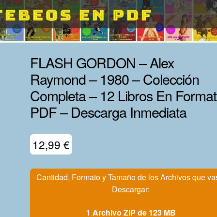
FLASH GORDON – Alex
Raymond – 1980 – Colección
Completa – 12 Libros En Forma
PDF – Descarga Inmediata
12,99
€
Cantidad, Formato y Tamaño de los Archivos que va
Descargar:
1 Archivo ZIP de 123 MB