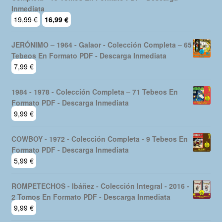
Inmediata
El
El
19,99
€
16,99
€
precio
precio
original
actual
JERÓNIMO – 1964 - Galaor - Colección Completa – 65
era:
es:
Tebeos En Formato PDF - Descarga Inmediata
19,99 €.
16,99 €.
7,99
€
1984 - 1978 - Colección Completa – 71 Tebeos En
Formato PDF - Descarga Inmediata
9,99
€
COWBOY - 1972 - Colección Completa - 9 Tebeos En
Formato PDF - Descarga Inmediata
5,99
€
ROMPETECHOS - Ibáñez - Colección Integral - 2016 -
2 Tomos En Formato PDF - Descarga Inmediata
9,99
€