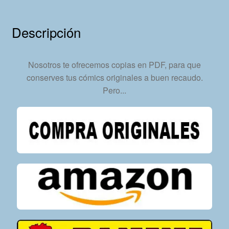
–
35
Descripción
Tebeos
En
Formato
Nosotros te ofrecemos copias en PDF, para que
PDF
conserves tus cómics originales a buen recaudo.
-
Pero...
Descarga
Inmediata
cantidad