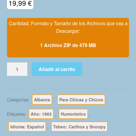
19,99
€
Mi Cuenta
Cantidad, Formato y Tamaño de los Archivos que vas a
Descargar:
1 Archivo ZIP de 479 MB
CARLITOS
Añadir al carrito
Y
SNOOPY
-
1983
Categorías:
Albanta
,
Para Chicas y Chicos
-
Grijalbo
Etiquetas:
Año: 1983
,
Humorístico
,
–
Colección
Idioma: Español
,
Tebeo: Carlitos y Snoopy
Completa