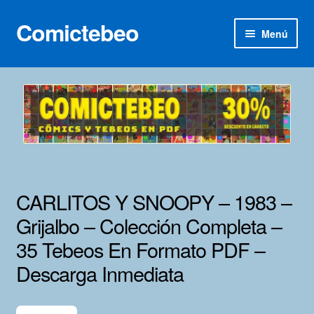
Comictebeo
Ir
Ir
Menú
a
al
la
contenido
Inicio
navegación
Categorías
Franco-Belga
Inédita
CARLITOS Y SNOOPY – 1983 –
Lotes 100
Grijalbo – Colección Completa –
35 Tebeos En Formato PDF –
Adultos
Descarga Inmediata
Porno 3D