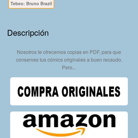
Tebeo: Bruno Brazil
En
Formato
PDF
-
Descripción
Descarga
Inmediata
cantidad
Nosotros te ofrecemos copias en PDF, para que
conserves tus cómics originales a buen recaudo.
Pero...