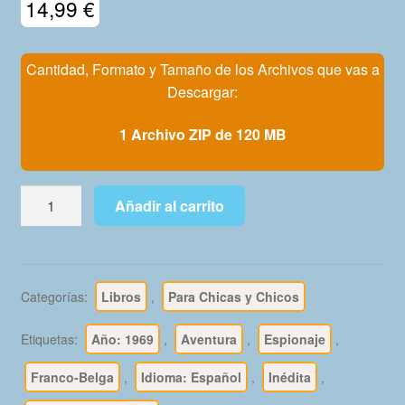
14,99
€
Mi Cuenta
Cantidad, Formato y Tamaño de los Archivos que vas a
Descargar:
1 Archivo ZIP de 120 MB
BRUNO
Añadir al carrito
BRAZIL
-
En
Español
Categorías:
Libros
,
Para Chicas y Chicos
–
Colección
Etiquetas:
Año: 1969
,
Aventura
,
Espionaje
,
De
11
Franco-Belga
,
Idioma: Español
,
Inédita
,
Libros