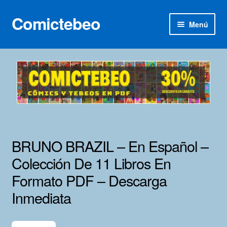
Comictebeo
Ir
Ir
Menú
a
al
la
contenido
Inicio
navegación
Categorías
Franco-Belga
Inédita
BRUNO BRAZIL – En Español –
Lotes 100
Colección De 11 Libros En
Formato PDF – Descarga
Adultos
Inmediata
Porno 3D