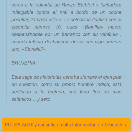
caras a la editorial de Renzo Barbieri y luchadora
infatigable contra el mal a bordo de un coche
peculiar, llamado «Car». La colección finaliza con el
ejemplar número 10, pues «Bionika» muere
despeñándose por un barranco con su vehículo ,
cuando intenta deshacerse de su enemigo número
uno, «Stonekill».
BRUJERIA:
Esta saga de historietas cerraba siempre el ejemplar
en cuestión, como su propio nombre indica, está
dedicada a la brujería, con todo tipo de ritos
satánicos… y sexo.
PULSA AQUÍ y consulta amplia información en Tebeosfera