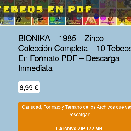
BIONIKA – 1985 – Zinco –
Colección Completa – 10 Tebeo
En Formato PDF – Descarga
Inmediata
6,99
€
Cantidad, Formato y Tamaño de los Archivos que va
Descargar:
1 Archivo ZIP 172 MB