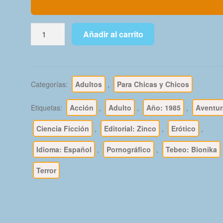
BIONIKA
Añadir al carrito
–
1985
-
Zinco
Categorías:
Adultos
,
Para Chicas y Chicos
-
Colección
Etiquetas:
Acción
,
Adulto
,
Año: 1985
,
Aventur
Completa
–
Ciencia Ficción
,
Editorial: Zinco
,
Erótico
,
10
Idioma: Español
,
Pornográfico
,
Tebeo: Bionika
Tebeos
En
Terror
Formato
PDF
-
Descarga