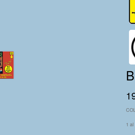
B
1
CO
1 al