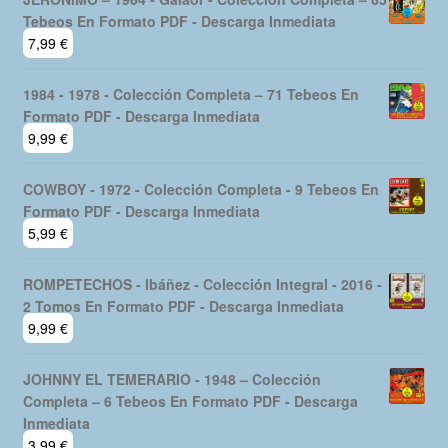
era:
es:
Tebeos En Formato PDF - Descarga Inmediata
19,99 €.
16,99 €.
7,99
€
1984 - 1978 - Colección Completa – 71 Tebeos En
Formato PDF - Descarga Inmediata
9,99
€
COWBOY - 1972 - Colección Completa - 9 Tebeos En
Formato PDF - Descarga Inmediata
5,99
€
ROMPETECHOS - Ibáñez - Colección Integral - 2016 -
2 Tomos En Formato PDF - Descarga Inmediata
9,99
€
JOHNNY EL TEMERARIO - 1948 – Colección
Completa – 6 Tebeos En Formato PDF - Descarga
Inmediata
3,99
€