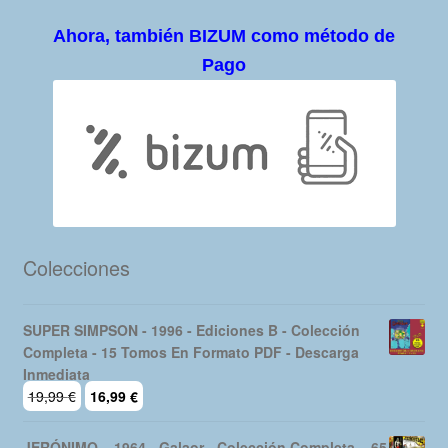
Ahora, también BIZUM como método de
Pago
Colecciones
SUPER SIMPSON - 1996 - Ediciones B - Colección
Completa - 15 Tomos En Formato PDF - Descarga
Inmediata
El
El
19,99
€
16,99
€
precio
precio
original
actual
JERÓNIMO – 1964 - Galaor - Colección Completa – 65