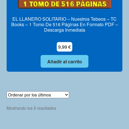
EL LLANERO SOLITARIO – Nuestros Tebeos – TC
Books – 1 Tomo De 516 Páginas En Formato PDF –
Descarga Inmediata
9,99
€
Añadir al carrito
Ordenado
Mostrando los 5 resultados
por
los
últimos