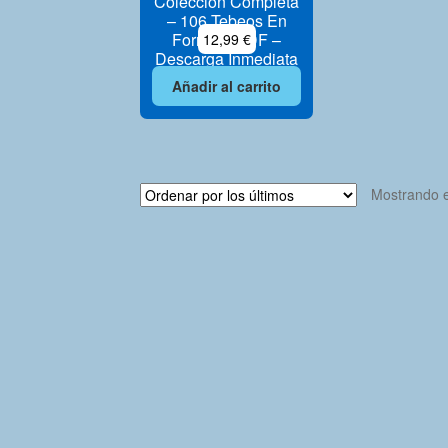
Colección Completa
– 106 Tebeos En
Formato PDF –
12,99
€
Descarga Inmediata
Añadir al carrito
Mostrando e