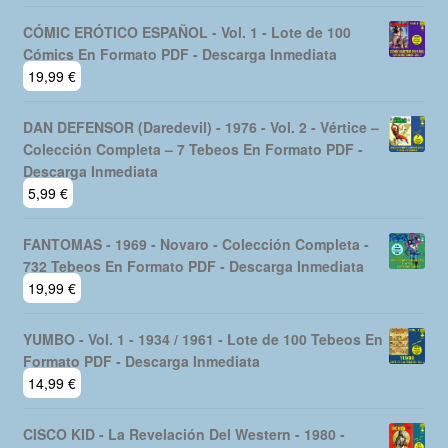
era:
es:
Formato PDF - Descarga Inmediata
29,99 €.
24,99 €.
14,99
€
CÓMIC ERÓTICO ESPAÑOL - Vol. 1 - Lote de 100
Cómics En Formato PDF - Descarga Inmediata
19,99
€
DAN DEFENSOR (Daredevil) - 1976 - Vol. 2 - Vértice –
Colección Completa – 7 Tebeos En Formato PDF -
Descarga Inmediata
5,99
€
FANTOMAS - 1969 - Novaro - Colección Completa -
732 Tebeos En Formato PDF - Descarga Inmediata
19,99
€
YUMBO - Vol. 1 - 1934 / 1961 - Lote de 100 Tebeos En
Formato PDF - Descarga Inmediata
14,99
€