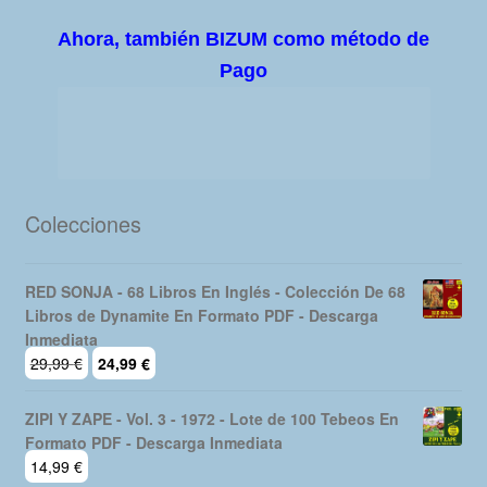
Ahora, también BIZUM como método de
Pago
Colecciones
RED SONJA - 68 Libros En Inglés - Colección De 68
Libros de Dynamite En Formato PDF - Descarga
Inmediata
El
El
29,99
€
24,99
€
precio
precio
original
actual
ZIPI Y ZAPE - Vol. 3 - 1972 - Lote de 100 Tebeos En