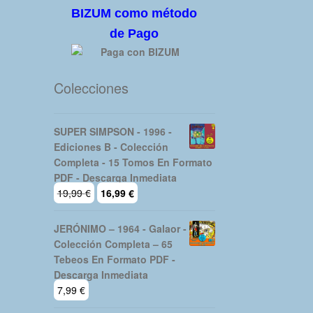
BIZUM como método
de Pago
Colecciones
SUPER SIMPSON - 1996 -
Ediciones B - Colección
Completa - 15 Tomos En Formato
PDF - Descarga Inmediata
El
El
19,99
€
16,99
€
precio
precio
original
actual
JERÓNIMO – 1964 - Galaor -
era:
es:
Colección Completa – 65
19,99 €.
16,99 €.
Tebeos En Formato PDF -
Descarga Inmediata
7,99
€