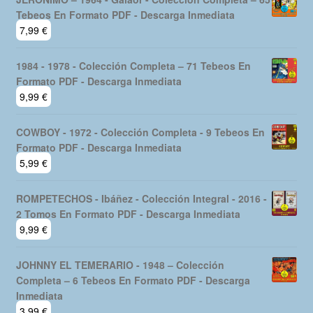
era:
es:
Tebeos En Formato PDF - Descarga Inmediata
19,99 €.
16,99 €.
7,99
€
1984 - 1978 - Colección Completa – 71 Tebeos En
Formato PDF - Descarga Inmediata
9,99
€
COWBOY - 1972 - Colección Completa - 9 Tebeos En
Formato PDF - Descarga Inmediata
5,99
€
ROMPETECHOS - Ibáñez - Colección Integral - 2016 -
2 Tomos En Formato PDF - Descarga Inmediata
9,99
€
JOHNNY EL TEMERARIO - 1948 – Colección
Completa – 6 Tebeos En Formato PDF - Descarga
Inmediata
3,99
€