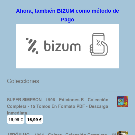
Ahora, también BIZUM como método de
Pago
Colecciones
SUPER SIMPSON - 1996 - Ediciones B - Colección
Completa - 15 Tomos En Formato PDF - Descarga
Inmediata
El
El
19,99
€
16,99
€
precio
precio
original
actual
JERÓNIMO – 1964 - Galaor - Colección Completa – 65