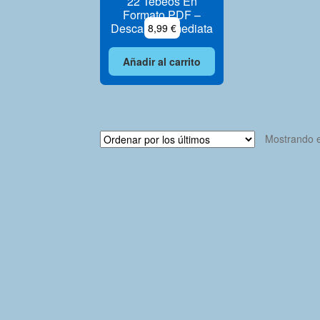
22 Tebeos En
Formato PDF –
Descarga Inmediata
8,99
€
Añadir al carrito
Mostrando e