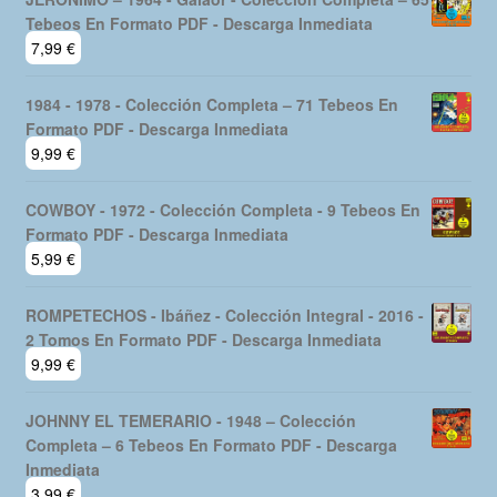
era:
es:
Tebeos En Formato PDF - Descarga Inmediata
19,99 €.
16,99 €.
7,99
€
1984 - 1978 - Colección Completa – 71 Tebeos En
Formato PDF - Descarga Inmediata
9,99
€
COWBOY - 1972 - Colección Completa - 9 Tebeos En
Formato PDF - Descarga Inmediata
5,99
€
ROMPETECHOS - Ibáñez - Colección Integral - 2016 -
2 Tomos En Formato PDF - Descarga Inmediata
9,99
€
JOHNNY EL TEMERARIO - 1948 – Colección
Completa – 6 Tebeos En Formato PDF - Descarga
Inmediata
3,99
€