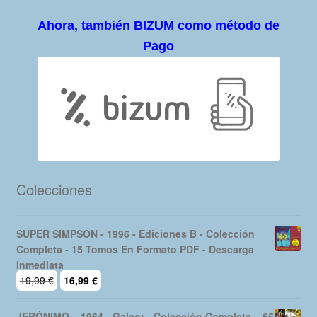
Ahora, también BIZUM como método de
Pago
Colecciones
SUPER SIMPSON - 1996 - Ediciones B - Colección
Completa - 15 Tomos En Formato PDF - Descarga
Inmediata
El
El
19,99
€
16,99
€
precio
precio
original
actual
JERÓNIMO – 1964 - Galaor - Colección Completa – 65