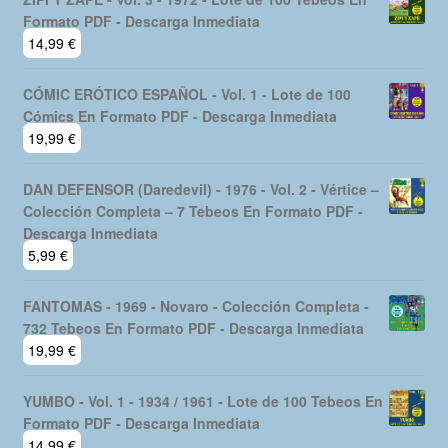
era:
es:
Formato PDF - Descarga Inmediata
29,99 €.
24,99 €.
14,99
€
CÓMIC ERÓTICO ESPAÑOL - Vol. 1 - Lote de 100
Cómics En Formato PDF - Descarga Inmediata
19,99
€
DAN DEFENSOR (Daredevil) - 1976 - Vol. 2 - Vértice –
Colección Completa – 7 Tebeos En Formato PDF -
Descarga Inmediata
5,99
€
FANTOMAS - 1969 - Novaro - Colección Completa -
732 Tebeos En Formato PDF - Descarga Inmediata
19,99
€
YUMBO - Vol. 1 - 1934 / 1961 - Lote de 100 Tebeos En
Formato PDF - Descarga Inmediata
14,99
€