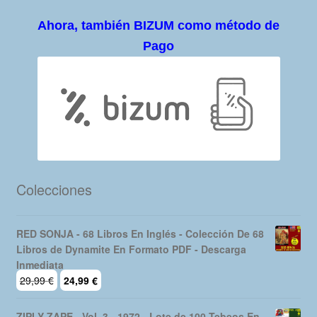
Ahora, también BIZUM como método de
Pago
Colecciones
RED SONJA - 68 Libros En Inglés - Colección De 68
Libros de Dynamite En Formato PDF - Descarga
Inmediata
El
El
29,99
€
24,99
€
precio
precio
original
actual
ZIPI Y ZAPE - Vol. 3 - 1972 - Lote de 100 Tebeos En