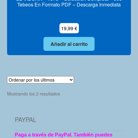
Tebeos En Formato PDF – Descarga Inmediata
19,99
€
Añadir al carrito
Ordenado
Mostrando los 2 resultados
por
los
últimos
PAYPAL
Paga a través de PayPal. También puedes