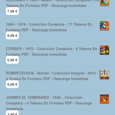
era:
es:
Tebeos En Formato PDF - Descarga Inmediata
19,99 €.
16,99 €.
7,99
€
1984 - 1978 - Colección Completa – 71 Tebeos En
Formato PDF - Descarga Inmediata
9,99
€
COWBOY - 1972 - Colección Completa - 9 Tebeos En
Formato PDF - Descarga Inmediata
5,99
€
ROMPETECHOS - Ibáñez - Colección Integral - 2016 -
2 Tomos En Formato PDF - Descarga Inmediata
9,99
€
JOHNNY EL TEMERARIO - 1948 – Colección
Completa – 6 Tebeos En Formato PDF - Descarga
Inmediata
3,99
€