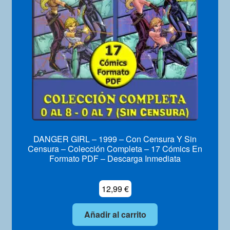
Mi Cuenta
DANGER GIRL – 1999 – Con Censura Y Sin
Censura – Colección Completa – 17 Cómics En
Formato PDF – Descarga Inmediata
12,99
€
Añadir al carrito