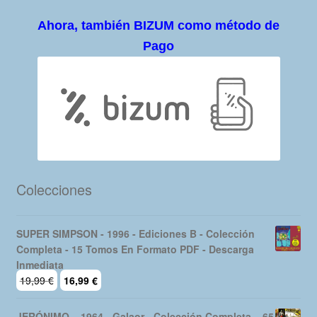
Ahora, también BIZUM como método de
Pago
Colecciones
SUPER SIMPSON - 1996 - Ediciones B - Colección
Completa - 15 Tomos En Formato PDF - Descarga
Inmediata
El
El
19,99
€
16,99
€
precio
precio
original
actual
JERÓNIMO – 1964 - Galaor - Colección Completa – 65