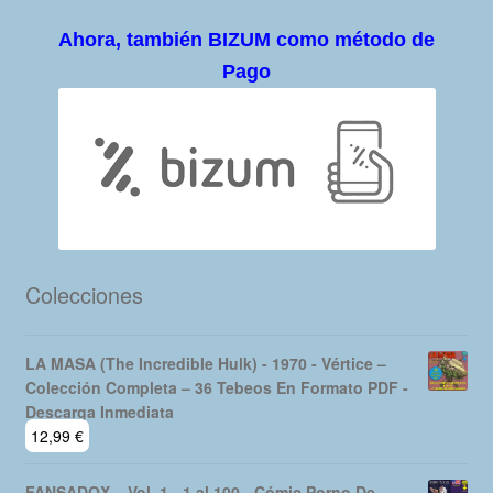
Ahora, también BIZUM como método de
Pago
Colecciones
LA MASA (The Incredible Hulk) - 1970 - Vértice –
Colección Completa – 36 Tebeos En Formato PDF -
Descarga Inmediata
12,99
€
FANSADOX – Vol. 1 - 1 al 100 - Cómic Porno De