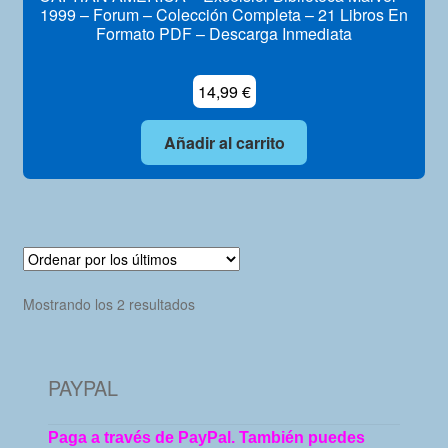
1999 – Forum – Colección Completa – 21 Libros En
Formato PDF – Descarga Inmediata
14,99
€
Añadir al carrito
Ordenado
Mostrando los 2 resultados
por
los
últimos
PAYPAL
Paga a través de PayPal. También puedes