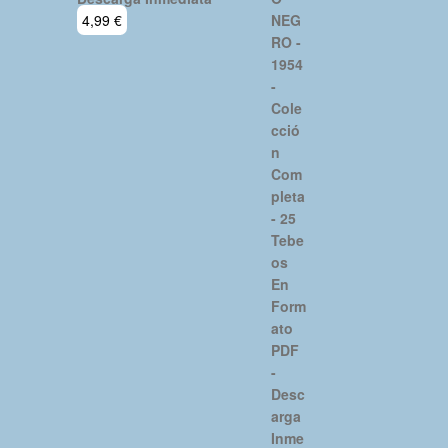
4,99
€