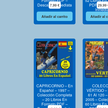
Formato PDF –
52 Libros En
Descarga Inmediata
PDF – Des
7,99
€
29,99
Inmedi
Añadir al carrito
Añadir al c
CAPRICORNIO – En
COLECC
Español – 1997 –
VÉRTIGO – V
Colección Completa
61 Al 120 –
– 20 Libros En
2005 – Cole
Formato PDF –
60 Libros En