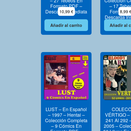
– 27 Tebeos En
Colección C
Formato PDF –
– 17 Tebe
Descarga Inmediata
Formato 
10,99
€
8,99
Descarga In
Añadir al carrito
Añadir al c
LUST – En Español
COLECC
– 1997 – Hentai –
VÉRTIGO – V
Colección Completa
241 Al 292 
– 9 Cómics En
2005 – Cole