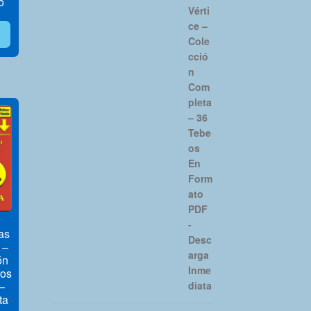
o
as
 –
ón
ros
–
ta