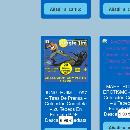
Añadir al carrito
Añadir al c
MAESTRO
EROTISMO –
JUNGLE JIM – 1997
Colección C
– Tiras De Prensa –
– 9 Tebe
Colección Completa
Formato 
– 20 Tebeos En
Descarga In
9,99
Formato PDF –
Descarga Inmediata
6,99
€
Añadir al c