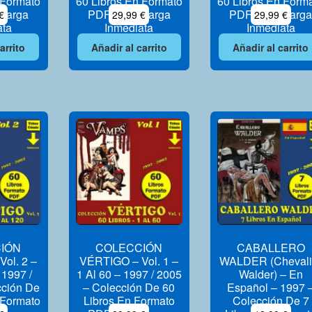
 Formato
60 Libros En Formato
60 Libros En Form
carga
PDF – Descarga
PDF – Descarga
€
29,99
€
29,99
€
ata
Inmediata
Inmediata
arrito
Añadir al carrito
Añadir al carrito
IÓN
COLECCIÓN
CABALLERO
ol. 2 –
VÉRTIGO – Vol. 1 –
WALDER (Chevali
 1997 /
1 Al 60 – 1997 / 2005
Walder) – En
cción De
– Colección De 60
Español – 1997 
 Formato
Libros En Formato
Colección De 7