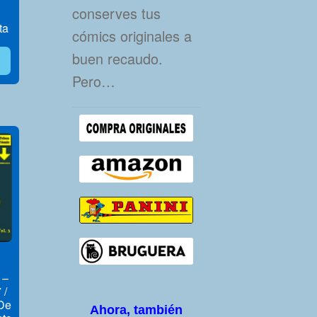
conserves tus
ta
cómics originales a
buen recaudo.
Pero…
 –
 /
De
Ahora, también