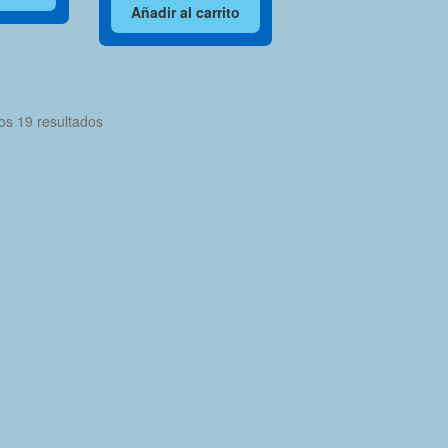
Añadir al carrito
Ordenado
os 19 resultados
por
los
últimos