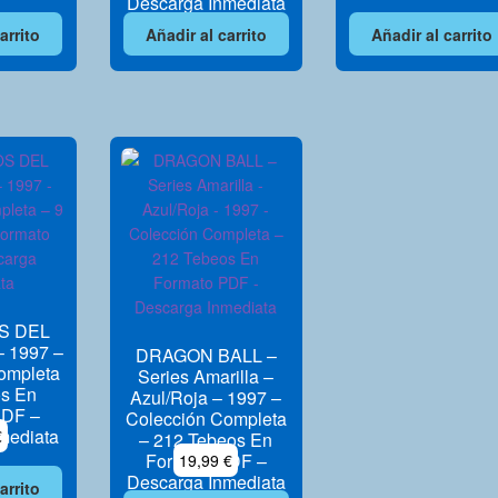
Descarga Inmediata
arrito
Añadir al carrito
Añadir al carrito
S DEL
 1997 –
DRAGON BALL –
ompleta
Series Amarilla –
os En
Azul/Roja – 1997 –
PDF –
Colección Completa
mediata
€
– 212 Tebeos En
Formato PDF –
19,99
€
Descarga Inmediata
arrito