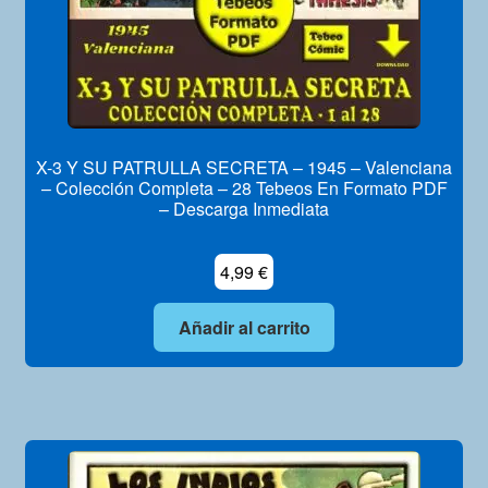
X-3 Y SU PATRULLA SECRETA – 1945 – Valenciana
– Colección Completa – 28 Tebeos En Formato PDF
– Descarga Inmediata
4,99
€
Añadir al carrito