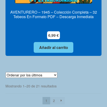
AVENTURERO – 1945 – Colección Completa – 32
Tebeos En Formato PDF – Descarga Inmediata
6,99
€
Añadir al carrito
Ordenado
Mostrando 1–20 de 21 resultados
por
los
1
2
últimos