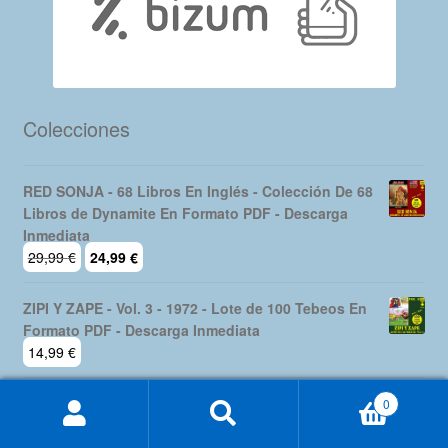
Colecciones
RED SONJA - 68 Libros En Inglés - Colección De 68
Libros de Dynamite En Formato PDF - Descarga
Inmediata
El
El
29,99
€
24,99
€
precio
precio
original
actual
ZIPI Y ZAPE - Vol. 3 - 1972 - Lote de 100 Tebeos En
era:
es:
Formato PDF - Descarga Inmediata
29,99 €.
24,99 €.
14,99
€
CÓMIC ERÓTICO ESPAÑOL - Vol. 1 - Lote de 100
0
Buscar
Buscar
Cómics En Formato PDF - Descarga Inmediata
por:
19,99
€